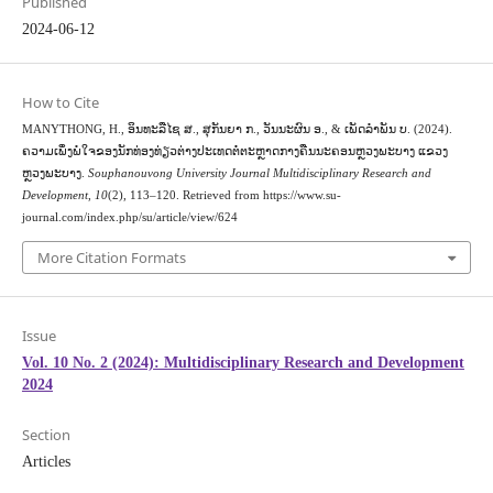
Published
2024-06-12
How to Cite
MANYTHONG, H., ອິນທະລືໄຊ ສ., ສຸກັນຍາ ກ., ວັນນະຜົນ ອ., & ເພັດລໍາພັນ ບ. (2024).
ຄວາມເພິ່ງພໍໃຈຂອງນັກທ່ອງທ່ຽວຕ່າງປະເທດຕໍ່ຕະຫຼາດກາງຄືນນະຄອນຫຼວງພະບາງ ແຂວງ
ຫຼວງພະບາງ.
Souphanouvong University Journal Multidisciplinary Research and
Development
,
10
(2), 113–120. Retrieved from https://www.su-
journal.com/index.php/su/article/view/624
More Citation Formats
Issue
Vol. 10 No. 2 (2024): Multidisciplinary Research and Development
2024
Section
Articles