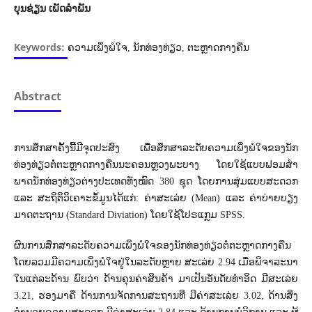
ບຸນຊ່ຽນ ເພັດລໍາພັນ
Keywords:
ຄວາມເພິ່ງພໍໃຈ, ນັກທ່ອງທ່ຽວ, ຕະຫຼາດກາງຄືນ
Abstract
ການສຶກສາຄັ້ງນີ້ມີຈຸດປະສົງ ເພື່ອສຶກສາລະດັບຄວາມເພິ່ງພໍໃຈຂອງນັກ
ທ່ອງທ່ຽວຕໍ່ຕະຫຼາດກາງຄືນນະຄອນຫຼວງພະບາງ ໂດຍໃຊ້ແບບຟອມສໍາ
ພາດນັກທ່ອງທ່ຽວຕ່າງປະເທດທັງໝົດ 380 ຊຸດ ໂດຍການສຸ່ມແບບສະດວກ
ແລະ ສະຖິຕິວິເຄາະຂໍ້ມູນໄດ້ແກ່: ຄ່າສະເລ່ຍ (Mean) ແລະ ຄ່າບ່າຍບຽງ
ມາດຕະຖານ (Standard Diviation) ໂດຍໃຊ້ໂປຣແກຼມ SPSS.
ຜົນການສຶກສາລະດັບຄວາມເພິ່ງພໍໃຈຂອງນັກທ່ອງທ່ຽວຕໍ່ຕະຫຼາດກາງຄືນ
ໂດຍລວມມີຄວາມເພິ່ງພໍໃຈຢູ່ໃນລະດັບຫຼາຍ ສະເລ່ຍ 2.94 ເມື່ອພິຈາລະນາ
ໃນແຕ່ລະດ້ານ ພົບວ່າ ດ້ານຄຸນຄ່າສິນຄ້າ ມາເປັນອັນດັບທຳອິດ ມີສະເລ່ຍ
3.21, ຮອງມາຄື ດ້ານການຈັດການສະຖານທີ່ ມີຄ່າສະເລ່ຍ 3.02, ດ້ານສິ່ງ